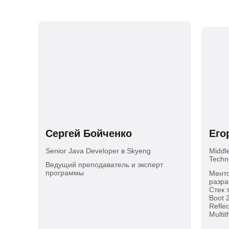
Сергей Бойченко
Его
Senior Java Developer в Skyeng
Middl
Techn
Ведущий преподаватель и эксперт
программы
Менто
разра
Стек 
Boot 
Reflec
Multi