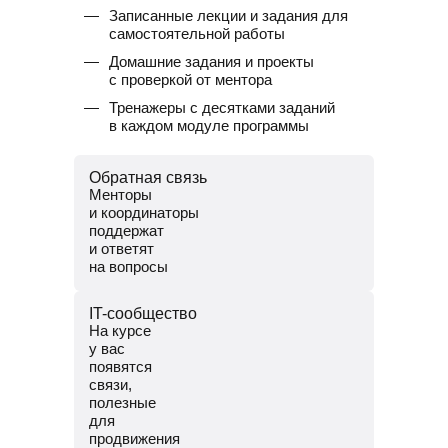
Записанные лекции и задания для
самостоятельной работы
Домашние задания и проекты
с проверкой от ментора
Тренажеры с десятками заданий
в каждом модуле программы
Обратная связь
Менторы
и координаторы
поддержат
и ответят
на вопросы
Менторы — опытные разработчики.
IT-сообщество
Помогут разобраться в темах и
На курсе
проверят домашние задания.
у вас
Координаторы — команда заботы
появятся
о студентах. Решат
связи,
организационные вопросы,
полезные
поддержат и помогут пройти
для
обучение до конца.
продвижения