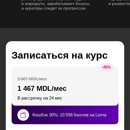
и маршруты, зарабатывают бонусы,
и размести
а кураторы следят за прогрессом.
Записаться на курс
-
45
%
2 667 MDL/мес
1 467 MDL/мес
В рассрочку на 24 мес
Кешбэк 30%: 10 558 баллов на Lerna