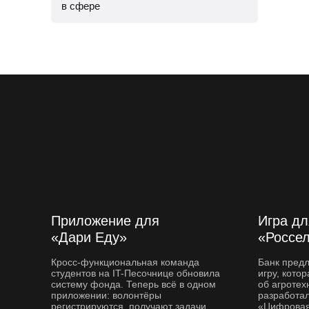
в сфере
Общий чат курса, чтобы общаться
с другими студентами
Чат с ментором на платформе,
чтобы прояснить непонятные темы
и задания
Мероприятия и стажировки
с партнерами, чтобы наработать
опыт и показать свои скиллы
работодателям
Приложение для
Игра дл
«Дари Еду»
«Россе
Кросс-функциональная команда
Банк пред
студентов на IT-Песочнице обновила
игру, кото
систему фонда. Теперь всё в одном
об агротех
приложении: волонтёры
разработал
регистрируются, получают задачи
«Цифровая