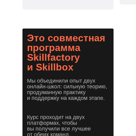
Это совместная
программа
Skillfactory
и Skillbox
Мы объединили опыт двух
онлайн-школ: сильную теорию,
продуманную практику
и поддержку на каждом этапе.
Курс проходит на двух
платформах, чтобы
вы получили все лучшее
от обеих команд.