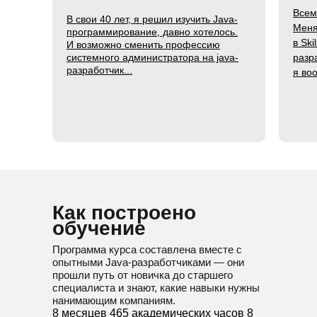
Всем
В свои 40 лет, я решил изучить Java-
Меня
программирование, давно хотелось.
в Ski
И возможно сменить профессию
системного администратора на java-
разр
разработчик...
я во
Как построено
обучение
Программа курса составлена вместе с
опытными Java-разработчиками — они
прошли путь от новичка до старшего
специалиста и знают, какие навыки нужны
нанимающим компаниям.
8 месяцев
465 академических часов
8