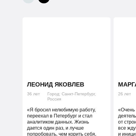
ЛЕОНИД ЯКОВЛЕВ
МАРГ
36 лет
Город: Санкт-Петербург,
26 лет
Россия
«Я бросил нелюбимую работу,
«Очень 
переехал в Петербург и стал
деятель
аналитиком данных. Жизнь
от стро
дается один раз, и лучше
все жду
попробовать, чем корить себя,
и иниц