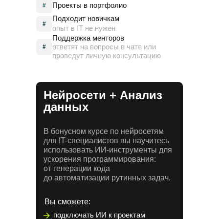
Проекты в портфолио
#
Подходит новичкам
#
опыт в IT не нужен
Поддержка менторов
ответят на вопросы в чате или
#
проведут личную консультацию
Нейросети + Анализ
данных
В бонусном курсе по нейросетям
для IT-специалистов вы научитесь
использовать ИИ-инструменты для
ускорения программирования:
от генерации кода
до автоматизации рутинных задач.
Вы сможете:
подключать ИИ к проектам