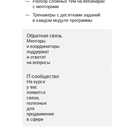
Разбор сложных тем на вебинарах
с менторами
Тренажеры с десятками заданий
в каждом модуле программы
Обратная связь
Менторы
и координаторы
поддержат
и ответят
на вопросы
Менторы — опытные аналитики.
IT-сообщество
Помогут разобраться в темах и
На курсе
проверят домашние задания.
у вас
Координаторы — команда заботы
появятся
о студентах. Решат
связи,
организационные вопросы,
полезные
поддержат и помогут пройти
для
обучение до конца.
продвижения
в сфере
Общий чат курса, чтобы общаться