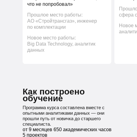
что не попробовал»
Прошло
Прошлое место работы:
сфера с
АО «Стройтрансгаз», инженер
Новое м
по комплектации
аналити
Новое место работы:
Big Data Technology, аналитик
данных
Выберите
специализацию
Как построено
обучение
Программа курса составлена вместе с
опытными аналитиками данных — они
прошли путь от новичка до старшего
специалиста.
Маркетинговый
от 9 месяцев
650 академических часов
аналитик
5 проектов