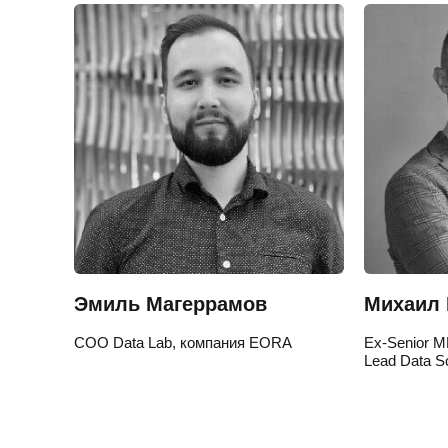
Эмиль Магеррамов
Михаил 
COO Data Lab, компания EORA
Ex-Senior ML
Lead Data Sc