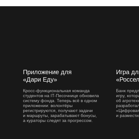
с другими студентами
Чат с ментором, чтобы прояснить
непонятные темы и задания
Мероприятия и стажировки
с партнерами, чтобы наработать
опыт и показать свои скиллы
работодателям
Приложение для
Игра дл
«Дари Еду»
«Россе
Кросс-функциональная команда
Банк пред
студентов на IT-Песочнице обновила
игру, кото
систему фонда. Теперь всё в одном
об агротех
приложении: волонтёры
разработал
регистрируются, получают задачи
«Цифровая
и маршруты, зарабатывают бонусы,
и размести
а кураторы следят за прогрессом.