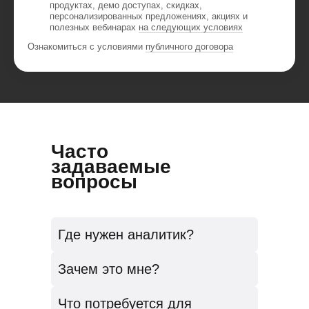
продуктах, демо доступах, скидках,
персонализированных предложениях, акциях и
полезных вебинарах
на следующих условиях
Ознакомиться с условиями
публичного договора
Часто
задаваемые
вопросы
Где нужен аналитик?
Data-driven подход набирает обороты.
Зачем это мне?
Аналитик данных помогает бизнесу
принимать верные решения на основе
Курс для вас, если вы:
данных. Профессия наиболее
Что потребуется для
1. Хотите научиться анализу больших
востребована среди IT-компаний,